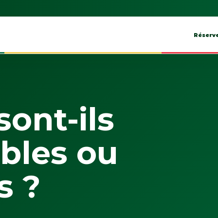
Réserv
sont-ils
bles ou
s ?