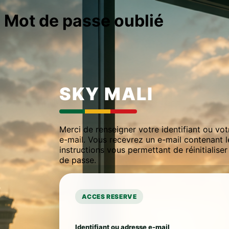
Mot de passe oublié
Merci de renseigner votre identifiant ou vo
e-mail. Vous recevrez un e-mail contenant l
instructions vous permettant de réinitialise
de passe.
Identifiant ou adresse e-mail